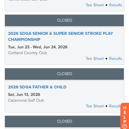
H
E
L
P