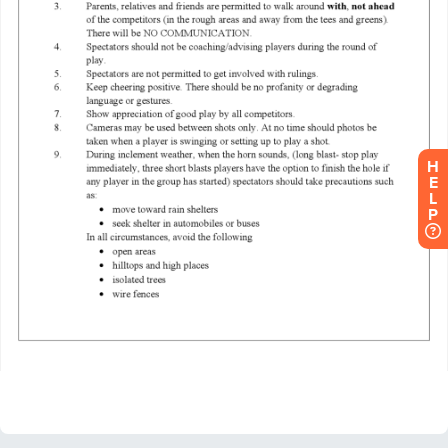
H
E
L
P